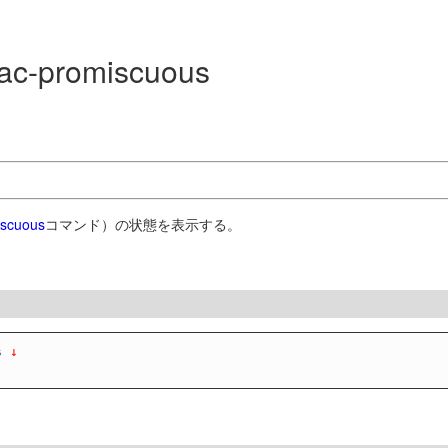
mac-promiscuous
iscuous
コマンド）の状態を表示する。
s
 ↓