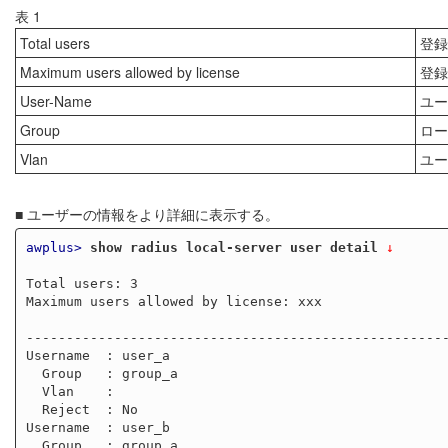
表 1
Total users
登録
Maximum users allowed by license
登録
User-Name
ユー
Group
ロー
Vlan
ユー
■ ユーザーの情報をより詳細に表示する。
awplus>
show radius local-server user detail
 ↓
Total users: 3

Maximum users allowed by license: xxx

-----------------------------------------------------
Username  : user_a

  Group   : group_a

  Vlan    :

  Reject  : No

Username  : user_b

  Group   : group_a
