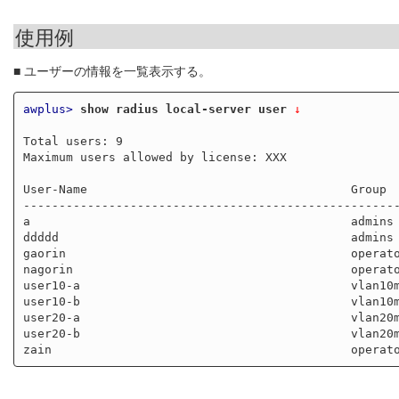
使用例
■ ユーザーの情報を一覧表示する。
awplus>
show radius local-server user
 ↓
Total users: 9

Maximum users allowed by license: XXX

User-Name                                     Group  
-----------------------------------------------------
a                                             admins

ddddd                                         admins

gaorin                                        operato
nagorin                                       operato
user10-a                                      vlan10m
user10-b                                      vlan10m
user20-a                                      vlan20m
user20-b                                      vlan20m