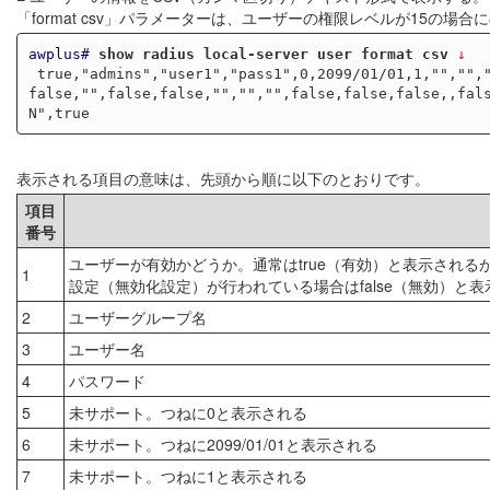
「format csv」パラメーターは、ユーザーの権限レベルが15の場
awplus#
show radius local-server user format csv
 ↓
 true,"admins","user1","pass1",0,2099/01/01,1,"","","10",false,3600,false,0,"",

false,"",false,false,"","","",false,false,false,,fals
表示される項目の意味は、先頭から順に以下のとおりです。
項目
番号
ユーザーが有効かどうか。通常はtrue（有効）と表示される
1
設定（無効化設定）が行われている場合はfalse（無効）と表
2
ユーザーグループ名
3
ユーザー名
4
パスワード
5
未サポート。つねに0と表示される
6
未サポート。つねに2099/01/01と表示される
7
未サポート。つねに1と表示される