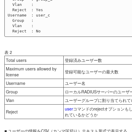
  Vlan    :

  Reject  : Yes

Username  : user_c

  Group   :

  Vlan    :

表 2
Total users
登録済みユーザー数
Maximum users allowed by
登録可能なユーザーの最大数
license
Username
ユーザー名
Group
ローカルRADIUSサーバーのユーザ
Vlan
ユーザーグループに割り当てられてい
user
コマンドのrejectオプションも
Reject
れているかどうか
■ ユーザーの情報をCSV（カンマ区切り）テキスト形式で表示する。