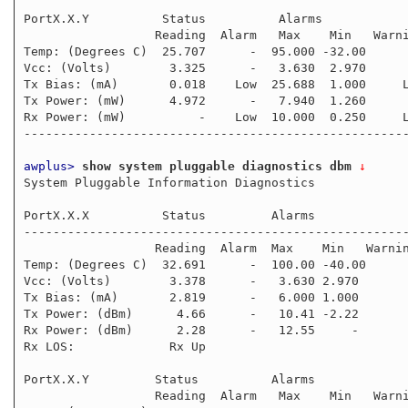
PortX.X.Y          Status          Alarms            
                  Reading  Alarm   Max    Min   Warning    Max     Min

Temp: (Degrees C)  25.707      -  95.000 -32.00      
Vcc: (Volts)        3.325      -   3.630  2.970      
Tx Bias: (mA)       0.018    Low  25.688  1.000     L
Tx Power: (mW)      4.972      -   7.940  1.260      
Rx Power: (mW)          -    Low  10.000  0.250     L
-----------------------------------------------------
awplus>
show system pluggable diagnostics dbm
 ↓
System Pluggable Information Diagnostics           

PortX.X.X          Status         Alarms             
-----------------------------------------------------
                  Reading  Alarm  Max    Min   Warning     Max  Min

Temp: (Degrees C)  32.691      -  100.00 -40.00      
Vcc: (Volts)        3.378      -   3.630 2.970       
Tx Bias: (mA)       2.819      -   6.000 1.000       
Tx Power: (dBm)      4.66      -   10.41 -2.22       
Rx Power: (dBm)      2.28      -   12.55     -       
Rx LOS:             Rx Up

PortX.X.Y         Status          Alarms             
                  Reading  Alarm   Max    Min   Warning    Max     Min
