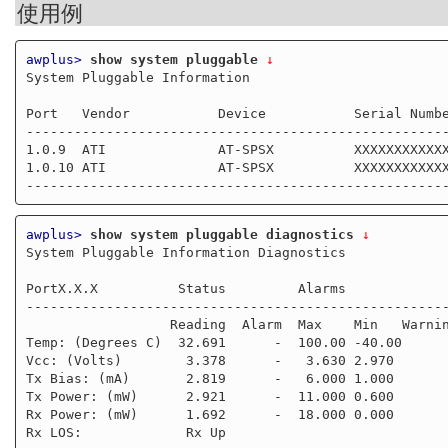
使用例
awplus>
show system pluggable
 ↓
System Pluggable Information

Port   Vendor           Device           Serial Numbe
-----------------------------------------------------
1.0.9  ATI              AT-SPSX          XXXXXXXXXXXX
1.0.10 ATI              AT-SPSX          XXXXXXXXXXXX
awplus>
show system pluggable diagnostics
 ↓
System Pluggable Information Diagnostics           

PortX.X.X          Status         Alarms             
-----------------------------------------------------
                  Reading  Alarm  Max    Min   Warning     Max  Min

Temp: (Degrees C)  32.691      -  100.00 -40.00      
Vcc: (Volts)        3.378      -   3.630 2.970       
Tx Bias: (mA)       2.819      -   6.000 1.000       
Tx Power: (mW)      2.921      -  11.000 0.600       
Rx Power: (mW)      1.692      -  18.000 0.000       
Rx LOS:             Rx Up
