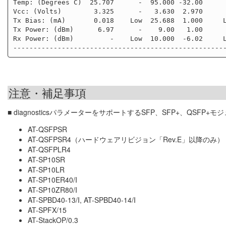
Temp: (Degrees C)  25.707      -  95.000 -32.00      
Vcc: (Volts)        3.325      -   3.630  2.970      
Tx Bias: (mA)       0.018    Low  25.688  1.000     L
Tx Power: (dBm)      6.97      -    9.00   1.00      
Rx Power: (dBm)         -    Low  10.000  -6.02     L
注意・補足事項
■ diagnosticsパラメーターをサポートするSFP、SFP+、QSFP
AT-QSFPSR
AT-QSFPSR4（ハードウェアリビジョン「Rev.E」以降のみ）
AT-QSFPLR4
AT-SP10SR
AT-SP10LR
AT-SP10ER40/I
AT-SP10ZR80/I
AT-SPBD40-13/I, AT-SPBD40-14/I
AT-SPFX/15
AT-StackOP/0.3