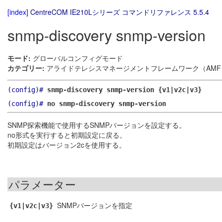
[index]
CentreCOM IE210Lシリーズ コマンドリファレンス 5.5.4
snmp-discovery snmp-version
モード:
グローバルコンフィグモード
カテゴリー:
アライドテレシスマネージメントフレームワーク（AMF）
(config)#
snmp-discovery snmp-version {v1|v2c|v3}
(config)#
no snmp-discovery snmp-version
SNMP探索機能で使用するSNMPバージョンを設定する。
no形式を実行すると初期設定に戻る。
初期設定はバージョン2cを使用する。
パラメーター
SNMPバージョンを指定
{v1|v2c|v3}