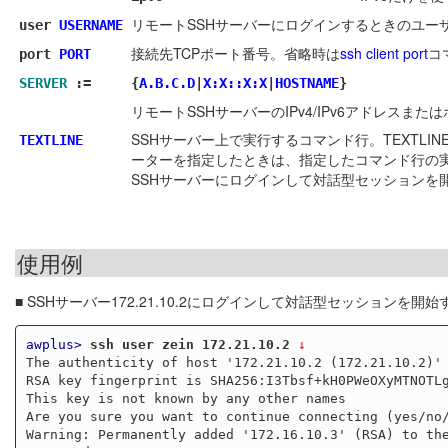
リモートSSHサーバーにログインするときのユー
user
USERNAME
接続先TCPポート番号。省略時は
ssh client port
コ
port
PORT
SERVER
:=
{
A.B.C.D
|
X:X::X:X
|
HOSTNAME
}
リモートSSHサーバーのIPv4/IPv6アドレスまた
SSHサーバー上で実行するコマンド行。TEXTL
TEXTLINE
ーターを指定したときは、指定したコマンド行の
SSHサーバーにログインして対話型セッションを
使用例
■ SSHサーバー172.21.10.2にログインして対話型セッションを開始
awplus>
ssh user zein 172.21.10.2
 ↓
The authenticity of host '172.21.10.2 (172.21.10.2)' 
RSA key fingerprint is SHA256:I3Tbsf+kH0PWeOXyMTNOTLg
This key is not known by any other names

Are you sure you want to continue connecting (yes/no/
Warning: Permanently added '172.16.10.3' (RSA) to the