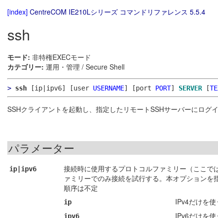
[index]
CentreCOM IE210Lシリーズ コマンドリファレンス 5.5.4
ssh
モード:
非特権EXECモード
カテゴリー:
運用・管理 / Secure Shell
>
ssh
[ip|ipv6]
[user
USERNAME
]
[port
PORT
]
SERVER
[
TE
SSHクライアントを起動し、指定したリモートSSHサーバーにログ
パラメーター
接続時に使用するプロトコルファミリー（ここでは
ip|ipv6
ァミリーでのみ接続を試行する。本オプションを
順序は不定
IPv4だけを使
ip
IPv6だけを使
ipv6