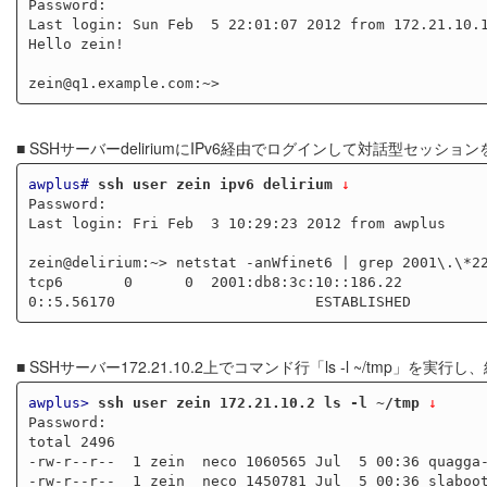
Password:

Last login: Sun Feb  5 22:01:07 2012 from 172.21.10.1
Hello zein!

■ SSHサーバーdeliriumにIPv6経由でログインして対話型セッショ
awplus#
ssh user zein ipv6 delirium
 ↓
Password:

Last login: Fri Feb  3 10:29:23 2012 from awplus

zein@delirium:~> netstat -anWfinet6 | grep 2001\.\*22
tcp6       0      0  2001:db8:3c:10::186.22          
■ SSHサーバー172.21.10.2上でコマンド行「ls -l ~/tmp」
awplus>
ssh user zein 172.21.10.2 ls -l ~/tmp
 ↓
Password:

total 2496

-rw-r--r--  1 zein  neco 1060565 Jul  5 00:36 quagga-