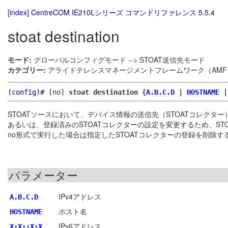
[index]
CentreCOM IE210Lシリーズ コマンドリファレンス 5.5.4
stoat destination
モード:
グローバルコンフィグモード --> STOAT送信先モード
カテゴリー:
アライドテレシスマネージメントフレームワーク（AMF）
(config)#
[no]
stoat destination {
A.B.C.D
|
HOSTNAME
STOATソースにおいて、デバイス情報の送信先（STOATコレクタ
あるいは、登録済みのSTOATコレクターの設定を変更するため、ST
no形式で実行した場合は指定したSTOATコレクターの登録を削除
パラメーター
IPv4アドレス
A.B.C.D
ホスト名
HOSTNAME
IPv6アドレス
X:X::X:X