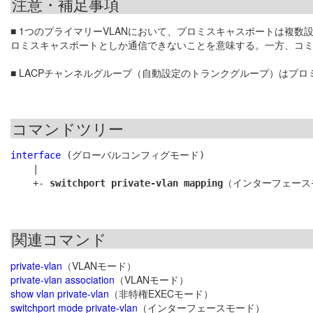
注意・補足事項
■ 1つのプライマリーVLANにおいて、プロミスキャスポートは複数
ロミスキャスポートとしか通信できないことを意味する。一方、コミ
■ LACPチャンネルグループ（自動設定のトランクグループ）は
コマンドツリー
interface
 (グローバルコンフィグモード)

    |

    +- 
switchport private-vlan mapping
関連コマンド
private-vlan
（VLANモード）
private-vlan association
（VLANモード）
show vlan private-vlan
（非特権EXECモード）
switchport mode private-vlan
（インターフェースモード）