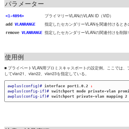
パラメーター
プライマリーVLANのVLAN ID（VID）
<1-4094>
指定したセカンダリーVLANを関連付けるときの
add
VLANRANGE
指定したセカンダリーVLANの関連付けを削除す
remove
VLANRANGE
使用例
■ プライベートVLAN用プロミスキャスポートの設定例。ここでは、プ
してvlan21、vlan22、vlan23を指定している。
awplus(config)#
interface port1.0.2
 ↓
awplus(config-if)#
switchport mode private-vlan prom
awplus(config-if)#
switchport private-vlan mapping 2