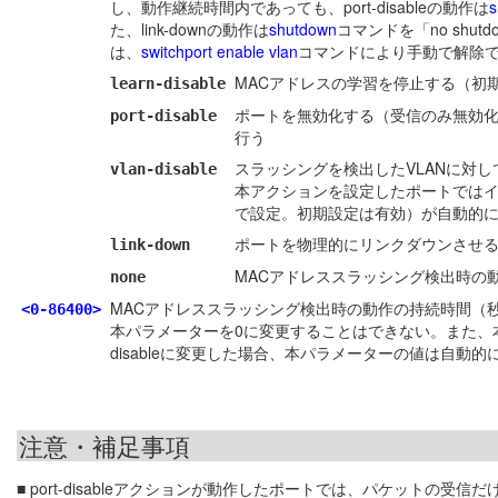
し、動作継続時間内であっても、port-disableの動作は
s
た、link-downの動作は
shutdown
コマンドを「no shu
は、
switchport enable vlan
コマンドにより手動で解除
MACアドレスの学習を停止する（初
learn-disable
ポートを無効化する（受信のみ無効化
port-disable
行う
スラッシングを検出したVLANに対
vlan-disable
本アクションを設定したポートでは
で設定。初期設定は有効）が自動的
ポートを物理的にリンクダウンさせる
link-down
MACアドレススラッシング検出時の
none
MACアドレススラッシング検出時の動作の持続時間（秒）。0
<0-86400>
本パラメーターを0に変更することはできない。また、本パラ
disableに変更した場合、本パラメーターの値は自動的
注意・補足事項
■ port-disableアクションが動作したポートでは、パケット