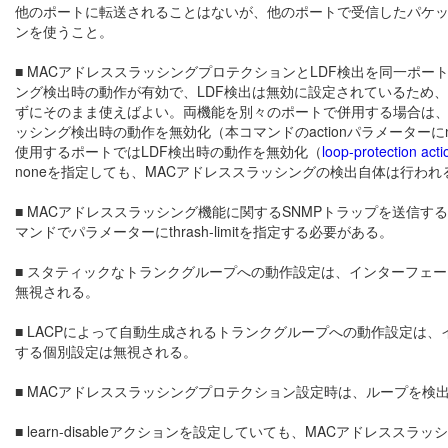
他のポートに転送されることはないが、他のポートで受信したパケットは該当ポ
ンを使うこと。
■ MACアドレススラッシングプロテクションとLDF検出を同一ポ
ング検出時の動作が有効で、LDF検出は無効に設定されているため、
ずにそのまま使えばよい。両機能を別々のポートで併用する場合は、L
ッシング検出時の動作を無効化（本コマンドのactionパラメーター
使用するポートではLDF検出時の動作を無効化（
loop-protection acti
noneを指定しても、MACアドレススラッシングの検出自体は行わ
■ MACアドレススラッシング機能に関するSNMPトラップを送信す
マンドでパラメーターにthrash-limitを指定する必要がある。
■ スタティックなトランクグループへの動作設定は、インターフェー
無視される。
■ LACPによって自動生成されるトランクグループへの動作設定は、
する個別設定は無視される。
■ MACアドレススラッシングプロテクション設定時は、ループを検
■ learn-disableアクションを設定していても、MACアドレス