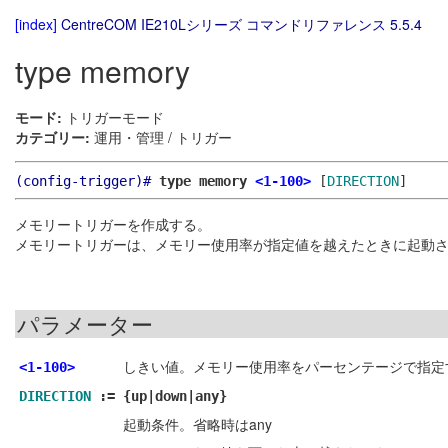
[index]
CentreCOM IE210Lシリーズ コマンドリファレンス 5.5.4
type memory
モード:
トリガーモード
カテゴリー:
運用・管理 / トリガー
(config-trigger)#
type memory
<1-100>
[
DIRECTION
]
メモリートリガーを作成する。
メモリートリガーは、メモリー使用率が指定値を越えたときに起動
パラメーター
しきい値。メモリー使用率をパーセンテージで指定
<1-100>
DIRECTION
:=
{up|down|any}
起動条件。省略時はany