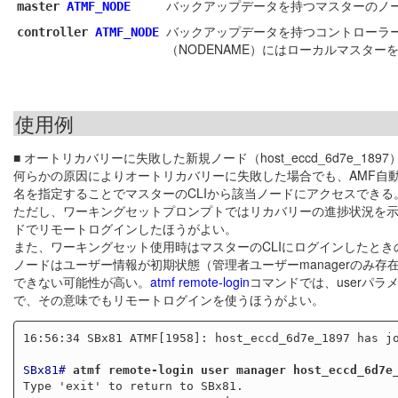
バックアップデータを持つマスターのノ
master
ATMF_NODE
バックアップデータを持つコントローラ
controller
ATMF_NODE
（NODENAME）にはローカルマスター
使用例
■ オートリカバリーに失敗した新規ノード（host_eccd_6d7e_189
何らかの原因によりオートリカバリーに失敗した場合でも、AMF自
名を指定することでマスターのCLIから該当ノードにアクセスできる
ただし、ワーキングセットプロンプトではリカバリーの進捗状況を示す
ドでリモートログインしたほうがよい。
また、ワーキングセット使用時はマスターのCLIにログインしたと
ノードはユーザー情報が初期状態（管理者ユーザーmanagerのみ存
できない可能性が高い。
atmf remote-login
コマンドでは、userパ
で、その意味でもリモートログインを使うほうがよい。
16:56:34 SBx81 ATMF[1958]: host_eccd_6d7e_1897 has jo
SBx81#
atmf remote-login user manager host_eccd_6d7e
Type 'exit' to return to SBx81.
