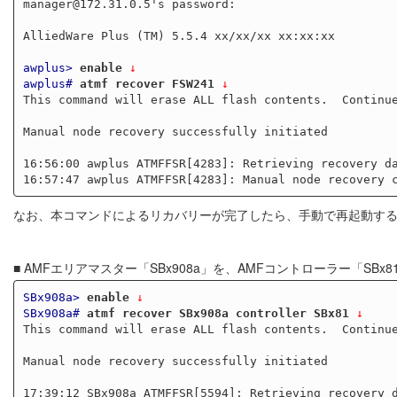
manager@172.31.0.5's password:

AlliedWare Plus (TM) 5.5.4 xx/xx/xx xx:xx:xx

awplus>
enable
 ↓
awplus#
atmf recover FSW241
 ↓
This command will erase ALL flash contents.  Continu
Manual node recovery successfully initiated

16:56:00 awplus ATMFFSR[4283]: Retrieving recovery da
なお、本コマンドによるリカバリーが完了したら、手動で再起動す
■ AMFエリアマスター「SBx908a」を、AMFコントローラー「SB
SBx908a>
enable
 ↓
SBx908a#
atmf recover SBx908a controller SBx81
 ↓
This command will erase ALL flash contents.  Continu
Manual node recovery successfully initiated

17:39:12 SBx908a ATMFFSR[5594]: Retrieving recovery d