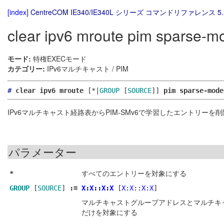
[index]
CentreCOM IE340/IE340L シリーズ コマンドリファレンス 5.
clear ipv6 mroute pim sparse-m
モード:
特権EXECモード
カテゴリー:
IPv6マルチキャスト / PIM
#
clear ipv6 mroute
[*|
GROUP
[
SOURCE
]]
pim sparse-mode
IPv6マルチキャスト経路表からPIM-SMv6で学習したエントリーを
パラメーター
すべてのエントリーを対象にする
*
GROUP
[
SOURCE
]
:=
X:X::X:X
[
X:X::X:X
]
マルチキャストグループアドレスとマルチキャ
だけを対象にする