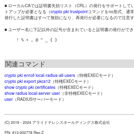
■ ローカルCAでは証明書失効リスト（CRL）の発行をサポートし
トアップが必要となる（
crypto pki trustpoint
コマンドをno形式、通
発行した証明書はすべて無効になり、再発行が必要になるので注意
■ ユーザー名に下記以外の記号が含まれていると証明書の発行がで
! % + , @ ^ _ { }
関連コマンド
crypto pki enroll local-radius-all-users
（特権EXECモード）
crypto pki export pkcs12
（特権EXECモード）
show crypto pki certificates
（特権EXECモード）
show radius local-server user
（非特権EXECモード）
user
（RADIUSサーバーモード）
(C) 2019 - 2024 アライドテレシスホールディングス株式会社
PN: 613-002778 Rev.Z