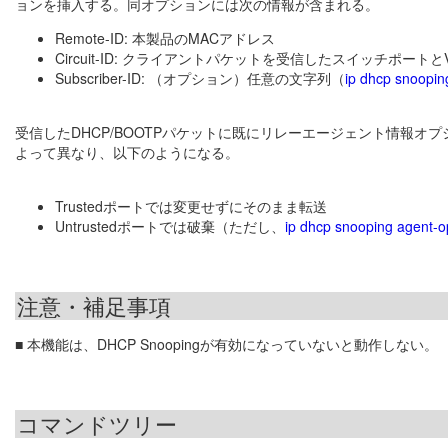
ョンを挿入する。同オプションには次の情報が含まれる。
Remote-ID: 本製品のMACアドレス
Circuit-ID: クライアントパケットを受信したスイッチポートとVL
Subscriber-ID: （オプション）任意の文字列（
ip dhcp snooping
受信したDHCP/BOOTPパケットに既にリレーエージェント情報オプシ
よって異なり、以下のようになる。
Trustedポートでは変更せずにそのまま転送
Untrustedポートでは破棄（ただし、
ip dhcp snooping agent-op
注意・補足事項
■ 本機能は、DHCP Snoopingが有効になっていないと動作しない。
コマンドツリー