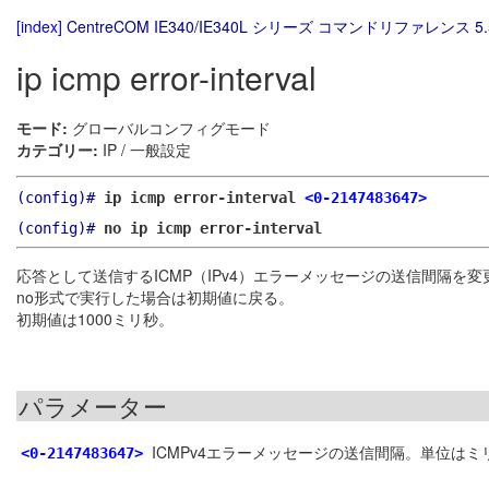
[index]
CentreCOM IE340/IE340L シリーズ コマンドリファレンス 5.
ip icmp error-interval
モード:
グローバルコンフィグモード
カテゴリー:
IP / 一般設定
(config)#
ip icmp error-interval
<0-2147483647>
(config)#
no ip icmp error-interval
応答として送信するICMP（IPv4）エラーメッセージの送信間隔を変
no形式で実行した場合は初期値に戻る。
初期値は1000ミリ秒。
パラメーター
ICMPv4エラーメッセージの送信間隔。単位はミリ
<0-2147483647>