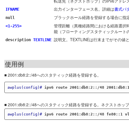
転送先（ネクストホップ）のIPv6アドレ
出力インターフェース名。詳細は
書式パ
IFNAME
ブラックホール経路を登録する場合に指定
null
管理距離（異種経路間における経路選択
<1-255>
能（フローティングスタティックルート
説明文。TEXTLINEは行末までがその
description
TEXTLINE
使用例
■ 2001:db8:2::/48へのスタティック経路を登録する。
awplus(config)#
ipv6 route 2001:db8:2::/48 2001:db8:
■ 2001:db8:2::/48へのスタティック経路を登録する。ネ
awplus(config)#
ipv6 route 2001:db8:2::/48 fe80::1 v