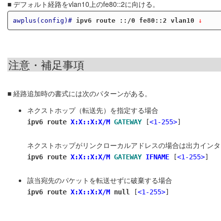
■ デフォルト経路をvlan10上のfe80::2に向ける。
awplus(config)#
ipv6 route ::/0 fe80::2 vlan10
 ↓
注意・補足事項
■ 経路追加時の書式には次のパターンがある。
ネクストホップ（転送先）を指定する場合
ipv6 route
X:X::X:X/M
GATEWAY
[
<1-255>
]
ネクストホップがリンクローカルアドレスの場合は出力インター
ipv6 route
X:X::X:X/M
GATEWAY
IFNAME
[
<1-255>
]
該当宛先のパケットを転送せずに破棄する場合
ipv6 route
X:X::X:X/M
null
[
<1-255>
]