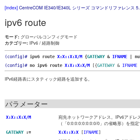
[index]
CentreCOM IE340/IE340L シリーズ コマンドリファレンス 5.
ipv6 route
モード:
グローバルコンフィグモード
カテゴリー:
IPv6 / 経路制御
(config)#
ipv6 route
X:X::X:X/M
{
GATEWAY
&
IFNAME
| n
(config)#
no ipv6 route
X:X::X:X/M
[{
GATEWAY
&
IFNAME
|
IPv6経路表にスタティック経路を追加する。
パラメーター
宛先ネットワークアドレス。IPv6アド
X:X::X:X/M
（「0:0:0:0:0:0:0:0/0」の省略形）を指
GATEWAY
:=
X:X::X:X
[
IFNAME
]