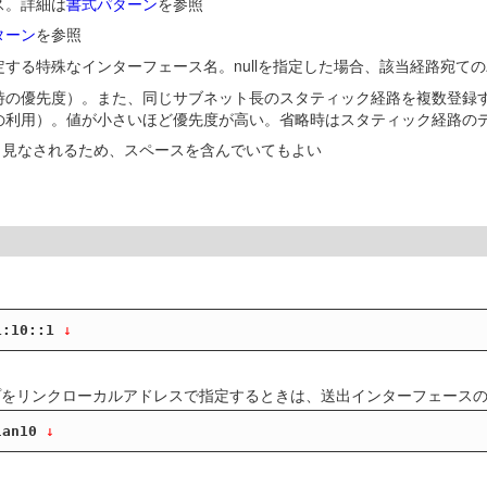
ス。詳細は
書式パターン
を参照
ターン
を参照
する特殊なインターフェース名。nullを指定した場合、該当経路宛て
時の優先度）。また、同じサブネット長のスタティック経路を複数登録
の利用）。値が小さいほど優先度が高い。省略時はスタティック経路の
値と見なされるため、スペースを含んでいてもよい
1:10::1
 ↓
クストホップをリンクローカルアドレスで指定するときは、送出インターフェー
lan10
 ↓