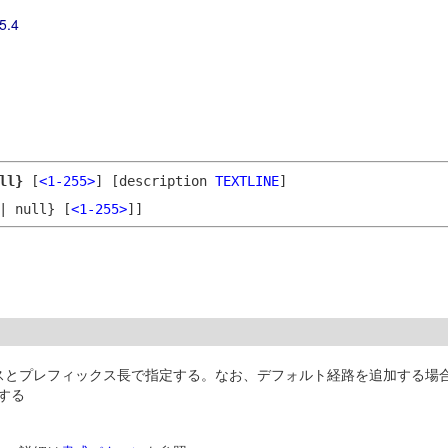
5.4
ull}
[
<1-255>
]
[description
TEXTLINE
]
 null} [
<1-255>
]]
レスとプレフィックス長で指定する。なお、デフォルト経路を追加する場合
定する