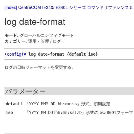
[index]
CentreCOM IE340/IE340L シリーズ コマンドリファレンス 5.
log date-format
モード:
グローバルコンフィグモード
カテゴリー:
運用・管理 / ログ
(config)#
log date-format {default|iso}
ログの日時フォーマットを変更する。
パラメーター
「
」形式。初期設定
default
YYYY MMM DD hh:mm:ss
「
」形式のISO 8601フォー
iso
YYYY-MM-DDThh:mm:ssTZD