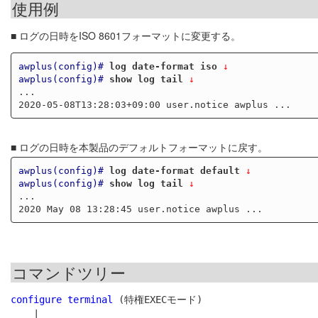
使用例
■ ログの日時をISO 8601フォーマットに変更する。
awplus(config)#
log date-format iso
 ↓
awplus(config)#
show log tail
 ↓
...

■ ログの日時を本製品のデフォルトフォーマットに戻す。
awplus(config)#
log date-format default
 ↓
awplus(config)#
show log tail
 ↓
...

コマンドツリー
configure terminal
 (特権EXECモード)

    |
