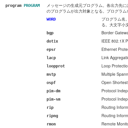
メッセージの生成元プログラム。各出力先に
program
PROGRAM
のプログラムが出力対象となる。プログラム
プログラム名
WORD
る。大文字小
Border Gatewa
bgp
IEEE 802.1X P
dot1x
Ethernet Prot
epsr
Link Aggregati
lacp
Loop Protecti
loopprot
Multiple Span
mstp
Open Shortest
ospf
Protocol Inde
pim-dm
Protocol Inde
pim-sm
Routing Inform
rip
Routing Inform
ripng
Remote Monito
rmon