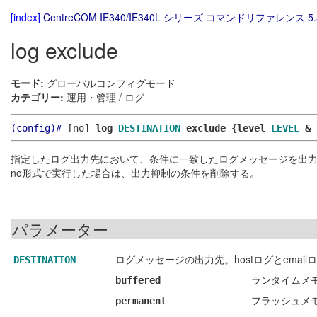
[index]
CentreCOM IE340/IE340L シリーズ コマンドリファレンス 5.
log exclude
モード:
グローバルコンフィグモード
カテゴリー:
運用・管理 / ログ
(config)#
[no]
log
DESTINATION
exclude {level
LEVEL
& 
指定したログ出力先において、条件に一致したログメッセージを出
no形式で実行した場合は、出力抑制の条件を削除する。
パラメーター
ログメッセージの出力先。hostログとemai
DESTINATION
ランタイムメ
buffered
フラッシュメ
permanent