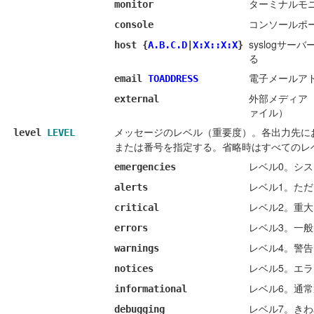
ターミナルモ
monitor
コンソールポ
console
syslogサー
host {
A.B.C.D
|
X:X::X:X
}
る
電子メールアド
email
TOADDRESS
外部メディア
external
ァイル）
メッセージのレベル（重要度）。各出力先に
level
LEVEL
または番号を指定する。省略時はすべてのレ
レベル0。シ
emergencies
レベル1。た
alerts
レベル2。重
critical
レベル3。一
errors
レベル4。警
warnings
レベル5。エ
notices
レベル6。通
informational
レベル7。き
debugging