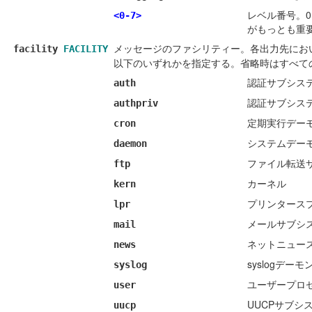
レベル番号。0～
<0-7>
がもっとも重
メッセージのファシリティー。各出力先にお
facility
FACILITY
以下のいずれかを指定する。省略時はすべて
認証サブシス
auth
認証サブシス
authpriv
定期実行デーモ
cron
システムデー
daemon
ファイル転送
ftp
カーネル
kern
プリンタース
lpr
メールサブシ
mail
ネットニュー
news
syslogデーモン
syslog
ユーザープロ
user
UUCPサブシ
uucp