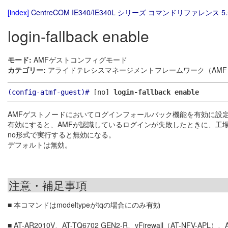
[index]
CentreCOM IE340/IE340L シリーズ コマンドリファレンス 5.
login-fallback enable
モード:
AMFゲストコンフィグモード
カテゴリー:
アライドテレシスマネージメントフレームワーク（AMF）
(config-atmf-guest)#
[no]
login-fallback enable
AMFゲストノードにおいてログインフォールバック機能を有効に設
有効にすると、AMFが認識しているログインが失敗したときに、工
no形式で実行すると無効になる。
デフォルトは無効。
注意・補足事項
■ 本コマンドはmodeltypeがtqの場合にのみ有効
■ AT-AR2010V、AT-TQ6702 GEN2-R、vFirewall（AT-NFV-