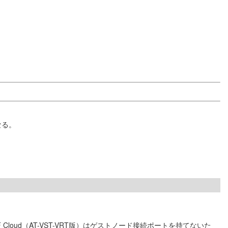
なる。
APL版）、AMF Cloud（AT-VST-VRT版）はゲストノード接続ポートを持てないた