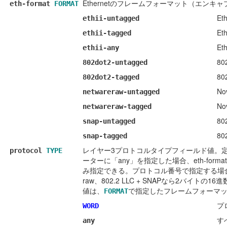
Ethernetのフレームフォーマット（エン
eth-format
FORMAT
Et
ethii-untagged
Et
ethii-tagged
Et
ethii-any
80
802dot2-untagged
80
802dot2-tagged
No
netwareraw-untagged
No
netwareraw-tagged
80
snap-untagged
80
snap-tagged
レイヤー3プロトコルタイプフィールド値。定義
protocol
TYPE
ーターに「any」を指定した場合、eth-formatパラ
み指定できる。プロトコル番号で指定する場合、802.2 
raw、802.2 LLC + SNAPなら2バ
値は、
で指定したフレームフォーマ
FORMAT
プ
WORD
す
any