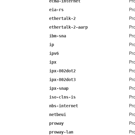
Pr
ecma-internet
Pr
eia-rs
Pr
ethertalk-2
Pr
ethertalk-2-aarp
Pr
ibm-sna
Pr
ip
Pr
ipv6
Pr
ipx
Pr
ipx-802dot2
Pr
ipx-802dot3
Pr
ipx-snap
Pr
iso-clns-is
Pr
nbs-internet
Pr
netbeui
Pr
proway
Pr
proway-lan