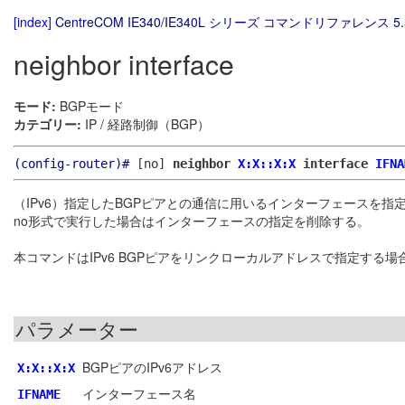
[index]
CentreCOM IE340/IE340L シリーズ コマンドリファレンス 5.
neighbor interface
モード:
BGPモード
カテゴリー:
IP / 経路制御（BGP）
(config-router)#
[no]
neighbor
X:X::X:X
interface
IFNA
（IPv6）指定したBGPピアとの通信に用いるインターフェースを指
no形式で実行した場合はインターフェースの指定を削除する。
本コマンドはIPv6 BGPピアをリンクローカルアドレスで指定する
パラメーター
BGPピアのIPv6アドレス
X:X::X:X
インターフェース名
IFNAME