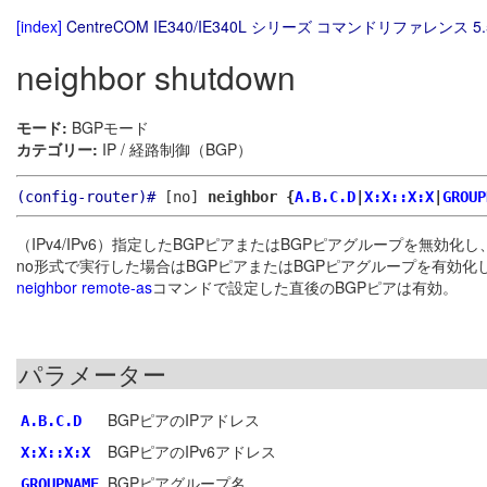
[index]
CentreCOM IE340/IE340L シリーズ コマンドリファレンス 5.
neighbor shutdown
モード:
BGPモード
カテゴリー:
IP / 経路制御（BGP）
(config-router)#
[no]
neighbor {
A.B.C.D
|
X:X::X:X
|
GROUP
（IPv4/IPv6）指定したBGPピアまたはBGPピアグループを無効
no形式で実行した場合はBGPピアまたはBGPピアグループを有効化
neighbor remote-as
コマンドで設定した直後のBGPピアは有効。
パラメーター
BGPピアのIPアドレス
A.B.C.D
BGPピアのIPv6アドレス
X:X::X:X
BGPピアグループ名
GROUPNAME