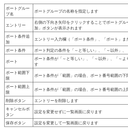
ポートグルー
ポートグループの名称を指定します
プ名
右側の下向き矢印をクリックすることでポートグル
エントリー
加」ボタンが表示されます
ポート条件追
エントリー入力欄（「ポート条件」、「ポート」ま
加
ポート条件
ポート判定の条件を「～と等しい」、「～以外」、
ポート条件が「～と等しい」、「～以外」、「～よ
ポート
す
ポート範囲下
ポート条件が「範囲」の場合、ポート番号範囲の下限
限
ポート範囲上
ポート条件が「範囲」の場合、ポート番号範囲の上限
限
削除ボタン
エントリーを削除します
キャンセルボ
設定を変更せずに一覧画面に戻ります
タン
保存ボタン
設定を変更して一覧画面に戻ります