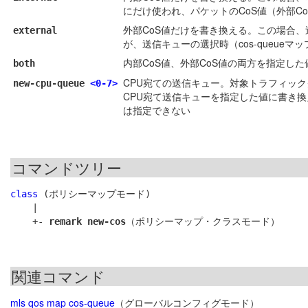
にだけ使われ、パケットのCoS値（外部C
外部CoS値だけを書き換える。この場合、
external
が、送信キューの選択時（cos-queue
内部CoS値、外部CoS値の両方を指定した
both
CPU宛ての送信キュー。対象トラフィッ
new-cpu-queue
<0-7>
CPU宛て送信キューを指定した値に書き換え
は指定できない
コマンドツリー
class
 (ポリシーマップモード)

    |

    +- 
remark new-cos
関連コマンド
mls qos map cos-queue
（グローバルコンフィグモード）