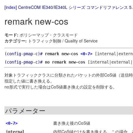
[index]
CentreCOM IE340/IE340L シリーズ コマンドリファレンス 5.
remark new-cos
モード:
ポリシーマップ・クラスモード
カテゴリー:
トラフィック制御 / Quality of Service
(config-pmap-c)#
remark new-cos
<0-7>
[internal|extern
(config-pmap-c)#
no remark new-cos
[internal|external|
対象トラフィッククラスに分類されたパケットの外部CoS値（送信時C
指定した値に書き換える。
no形式で実行した場合はCoS値書き換えの設定を削除する。
パラメーター
書き換え後のCoS値
<0-7>
内部CoS値だけを書き換える。この場合、本
internal