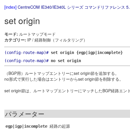
[index]
CentreCOM IE340/IE340L シリーズ コマンドリファレンス 5.
set origin
モード:
ルートマップモード
カテゴリー:
IP / 経路制御（フィルタリング）
(config-route-map)#
set origin {egp|igp|incomplete}
(config-route-map)#
no set origin
（BGP用）ルートマップエントリーにset origin節を追加する。
no形式で実行した場合はエントリーからset origin節を削除する。
set origin節は、ルートマップエントリーにマッチしたBGP経路
パラメーター
経路の起源
egp|igp|incomplete