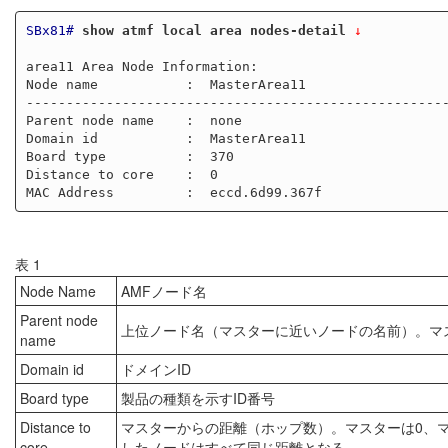
SBx81#
show atmf local area nodes-detail
 ↓
area11 Area Node Information:

Node name           :  MasterArea11                  
-----------------------------------------------------
Parent node name    :  none                          
Domain id           :  MasterArea11                  
Board type          :  370                           
Distance to core    :  0                             
表 1
Node Name
AMFノード名
Parent node
上位ノード名（マスターに近いノードの名前）。マス
name
Domain id
ドメインID
Board type
製品の種類を示すID番号
Distance to
マスターからの距離（ホップ数）。マスターは0、マ
core
したノードはすべて同じ距離となる