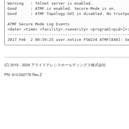
Warning   : Telnet server is enabled.

Good      : ATMF is enabled. Secure-Mode is on.

Good      : ATMF Topology-GUI is disabled. No trustpo
ATMF Secure Mode Log Events

<date> <time> <facility>.<severity> <program[<pid>]>:
-----------------------------------------------------
(C) 2019 - 2024 アライドテレシスホールディングス株式会社
PN: 613-002778 Rev.Z