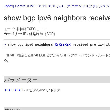
[index]
CentreCOM IE340/IE340L シリーズ コマンドリファレンス 5.
show bgp ipv6 neighbors received
モード:
非特権EXECモード
カテゴリー:
IP / 経路制御（BGP）
>
show bgp ipv6 neighbors
X:X::X:X
received prefix-fil
（IPv6）指定したIPv6 BGPピアからORF（アウトバウンド
る。
パラメーター
BGPピアのIPv6アドレス
X:X::X:X