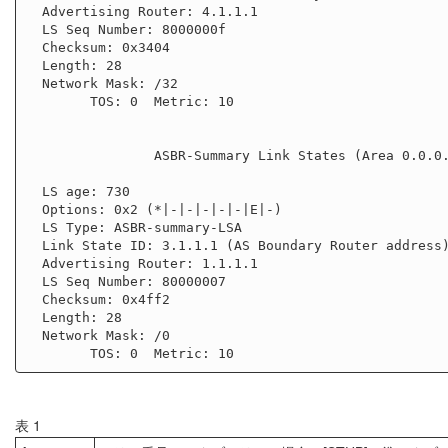
  Advertising Router: 4.1.1.1

  LS Seq Number: 8000000f

  Checksum: 0x3404

  Length: 28

  Network Mask: /32

        TOS: 0  Metric: 10

                ASBR-Summary Link States (Area 0.0.0.1)

  LS age: 730

  Options: 0x2 (*|-|-|-|-|-|E|-)

  LS Type: ASBR-summary-LSA

  Link State ID: 3.1.1.1 (AS Boundary Router address)

  Advertising Router: 1.1.1.1

  LS Seq Number: 80000007

  Checksum: 0x4ff2

  Length: 28

  Network Mask: /0

表 1