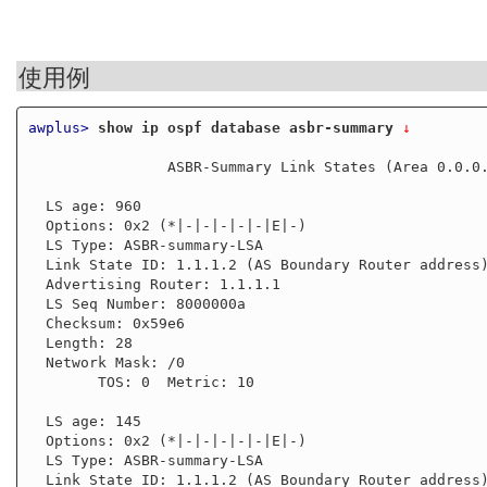
使用例
awplus>
show ip ospf database asbr-summary
 ↓
                ASBR-Summary Link States (Area 0.0.0.0)

  LS age: 960

  Options: 0x2 (*|-|-|-|-|-|E|-)

  LS Type: ASBR-summary-LSA

  Link State ID: 1.1.1.2 (AS Boundary Router address)

  Advertising Router: 1.1.1.1

  LS Seq Number: 8000000a

  Checksum: 0x59e6

  Length: 28

  Network Mask: /0

        TOS: 0  Metric: 10

  LS age: 145

  Options: 0x2 (*|-|-|-|-|-|E|-)

  LS Type: ASBR-summary-LSA

  Link State ID: 1.1.1.2 (AS Boundary Router address)
