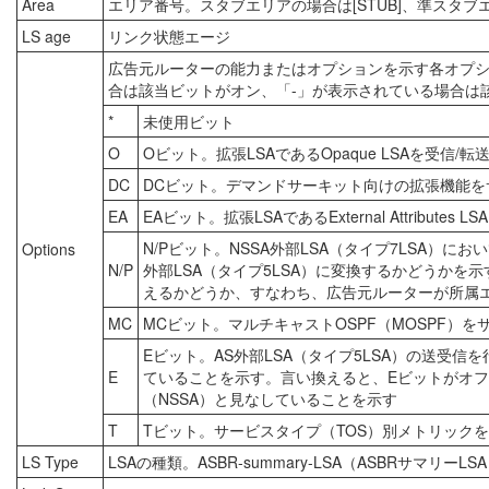
Area
エリア番号。スタブエリアの場合は[STUB]、準スタブエ
LS age
リンク状態エージ
広告元ルーターの能力またはオプションを示す各オプショ
合は該当ビットがオン、「-」が表示されている場合は
*
未使用ビット
O
Oビット。拡張LSAであるOpaque LSAを受信
DC
DCビット。デマンドサーキット向けの拡張機能を
EA
EAビット。拡張LSAであるExternal Attribut
N/Pビット。NSSA外部LSA（タイプ7LSA）にお
Options
N/P
外部LSA（タイプ5LSA）に変換するかどうかを示
えるかどうか、すなわち、広告元ルーターが所属エ
MC
MCビット。マルチキャストOSPF（MOSPF）
Eビット。AS外部LSA（タイプ5LSA）の送受
E
ていることを示す。言い換えると、Eビットがオ
（NSSA）と見なしていることを示す
T
Tビット。サービスタイプ（TOS）別メトリック
LS Type
LSAの種類。ASBR-summary-LSA（ASBRサマリー