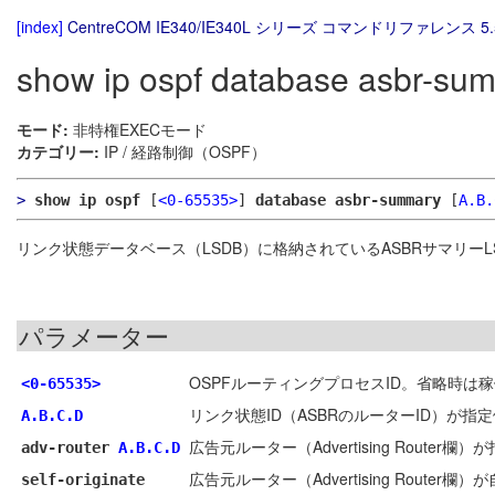
[index]
CentreCOM IE340/IE340L シリーズ コマンドリファレンス 5.
show ip ospf database asbr-su
モード:
非特権EXECモード
カテゴリー:
IP / 経路制御（OSPF）
>
show ip ospf
[
<0-65535>
]
database asbr-summary
[
A.B.
リンク状態データベース（LSDB）に格納されているASBRサマリーL
パラメーター
OSPFルーティングプロセスID。省略時は
<0-65535>
リンク状態ID（ASBRのルーターID）が指
A.B.C.D
広告元ルーター（Advertising Route
adv-router
A.B.C.D
広告元ルーター（Advertising Route
self-originate