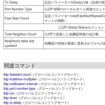
Tx Delay
設定パラメーターtxDelayの値（自身
Port Number Type
LLDP MIBのローカルポート関連のエ
設定パラメーターmedFastStartRepe
Fast Start Count
ケットの個数）
LLDP Global Status
Total Neighbor Count
LLDPで収集した他機器情報の合計数
Neighbors table last
他機器の情報が最後に更新されてからの
updated
関連コマンド
lldp faststart-count
（グローバルコンフィグモード）
lldp holdtime-multiplier
（グローバルコンフィグモード）
lldp notification-interval
（グローバルコンフィグモード）
lldp port-number-type
（グローバルコンフィグモード）
lldp run
（グローバルコンフィグモード）
lldp timer
（グローバルコンフィグモード）
lldp tx-delay
（グローバルコンフィグモード）