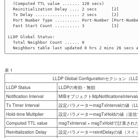
  (Computed TTL value ....... 120 secs)

  Reinitialization Delay .... 2 secs      [2]

  Tx Delay .................. 2 secs      [2]

  Port Number Type .......... Port-Number [Port-Number]

  Fast Start Count .......... 3           [3]

LLDP Global Status:

  Total Neighbor Count ...... 0

表 1
LLDP Global Configurationセ
LLDP Status
LLDPの有効・無効
Notification Interval
MIBオブジェクトlldpNotifications
Tx Timer Interval
設定パラメーターmsgTxIntervalの
Hold-time Multiplier
設定パラメーターmsgTxHoldの値（
Computed TTL value
msgTxInterval × msgTxHold
Reinitialization Delay
設定パラメーターreinitDelayの値