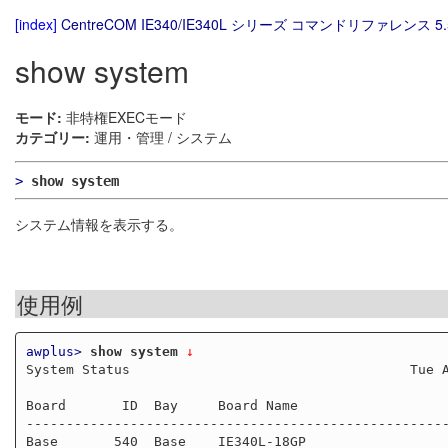
[index]
CentreCOM IE340/IE340L シリーズ コマンドリファレンス 5.
show system
モード:
非特権EXECモード
カテゴリー:
運用・管理 / システム
>
show system
システム情報を表示する。
使用例
awplus>
show system
 ↓
System Status                                   Tue A
Board       ID  Bay     Board Name                   
-----------------------------------------------------
Base       540  Base    IE340L-18GP                  