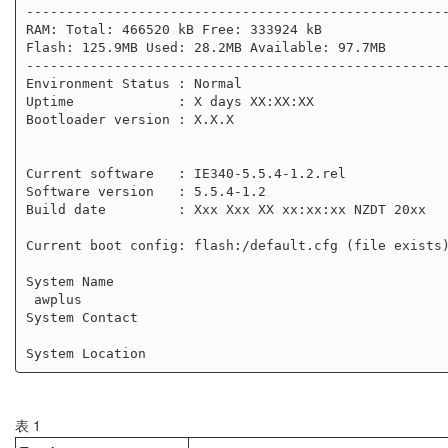
-----------------------------------------------------
RAM: Total: 466520 kB Free: 333924 kB

Flash: 125.9MB Used: 28.2MB Available: 97.7MB

-----------------------------------------------------
Environment Status : Normal

Uptime             : X days XX:XX:XX

Bootloader version : X.X.X

Current software   : IE340-5.5.4-1.2.rel

Software version   : 5.5.4-1.2

Build date         : Xxx Xxx XX xx:xx:xx NZDT 20xx

Current boot config: flash:/default.cfg (file exists)
System Name

 awplus

System Contact

表 1