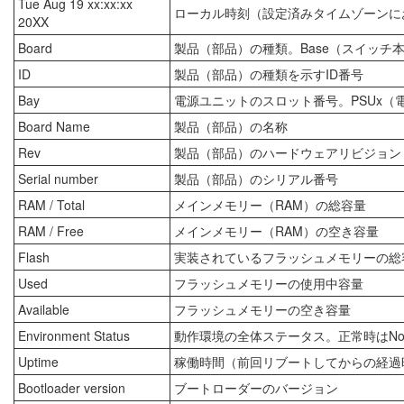
Tue Aug 19 xx:xx:xx
ローカル時刻（設定済みタイムゾーンに
20XX
Board
製品（部品）の種類。Base（スイッチ
ID
製品（部品）の種類を示すID番号
Bay
電源ユニットのスロット番号。PSUx（
Board Name
製品（部品）の名称
Rev
製品（部品）のハードウェアリビジョン
Serial number
製品（部品）のシリアル番号
RAM / Total
メインメモリー（RAM）の総容量
RAM / Free
メインメモリー（RAM）の空き容量
Flash
実装されているフラッシュメモリーの総
Used
フラッシュメモリーの使用中容量
Available
フラッシュメモリーの空き容量
Environment Status
動作環境の全体ステータス。正常時はNo
Uptime
稼働時間（前回リブートしてからの経過
Bootloader version
ブートローダーのバージョン