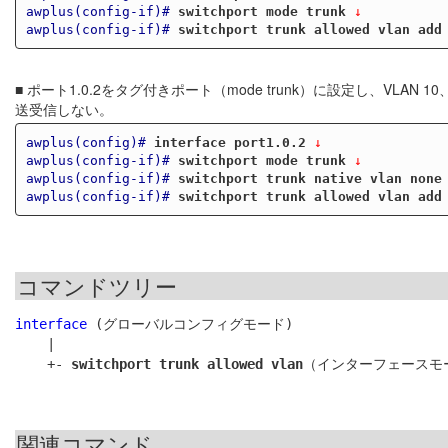
awplus(config-if)#
switchport mode trunk
 ↓
awplus(config-if)#
switchport trunk allowed vlan add
■ ポート1.0.2をタグ付きポート（mode trunk）に設定し、VL
送受信しない。
awplus(config)#
interface port1.0.2
 ↓
awplus(config-if)#
switchport mode trunk
 ↓
awplus(config-if)#
switchport trunk native vlan none
awplus(config-if)#
switchport trunk allowed vlan add
コマンドツリー
interface
 (グローバルコンフィグモード)

    |

    +- 
switchport trunk allowed vlan
関連コマンド