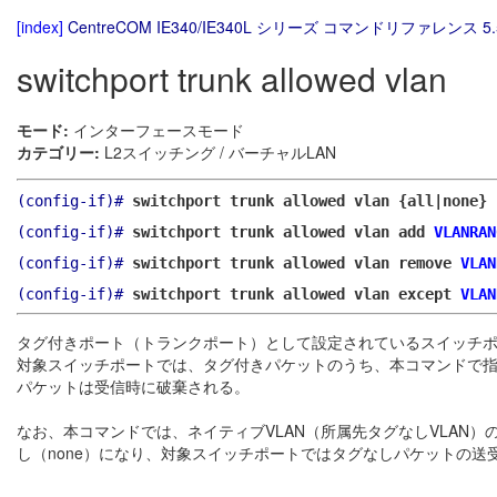
[index]
CentreCOM IE340/IE340L シリーズ コマンドリファレンス 5.
switchport trunk allowed vlan
モード:
インターフェースモード
カテゴリー:
L2スイッチング / バーチャルLAN
(config-if)#
switchport trunk allowed vlan {all|none}
(config-if)#
switchport trunk allowed vlan add
VLANRAN
(config-if)#
switchport trunk allowed vlan remove
VLAN
(config-if)#
switchport trunk allowed vlan except
VLAN
タグ付きポート（トランクポート）として設定されているスイッチポ
対象スイッチポートでは、タグ付きパケットのうち、本コマンドで指定し
パケットは受信時に破棄される。
なお、本コマンドでは、ネイティブVLAN（所属先タグなしVLAN）の
し（none）になり、対象スイッチポートではタグなしパケットの送