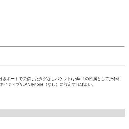
付きポートで受信したタグなしパケットはvlan1の所属として扱われ
イティブVLANをnone（なし）に設定すればよい。