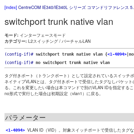
[index]
CentreCOM IE340/IE340L シリーズ コマンドリファレンス 5.
switchport trunk native vlan
モード:
インターフェースモード
カテゴリー:
L2スイッチング / バーチャルLAN
(config-if)#
switchport trunk native vlan {
<1-4094>
|no
(config-if)#
no switchport trunk native vlan
タグ付きポート（トランクポート）として設定されているスイッチポー
ネイティブVLANとは、タグ付きポートで受信したタグなしパケットの
る。これを変更したい場合は本コマンドで別のVLAN IDを指定する
no形式で実行した場合は初期設定（vlan1）に戻る。
パラメーター
VLAN ID（VID）。対象スイッチポートで受信したタ
<1-4094>