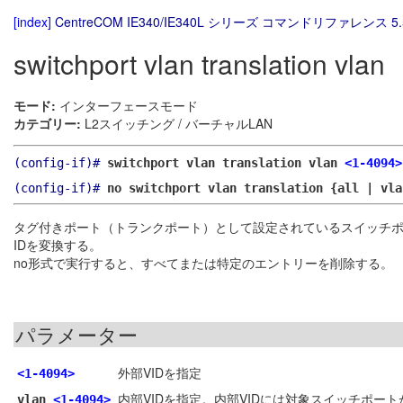
[index]
CentreCOM IE340/IE340L シリーズ コマンドリファレンス 5.
switchport vlan translation vlan
モード:
インターフェースモード
カテゴリー:
L2スイッチング / バーチャルLAN
(config-if)#
switchport vlan translation vlan
<1-4094>
(config-if)#
no switchport vlan translation {all | vl
タグ付きポート（トランクポート）として設定されているスイッチポー
IDを変換する。
no形式で実行すると、すべてまたは特定のエントリーを削除する。
パラメーター
外部VIDを指定
<1-4094>
内部VIDを指定。内部VIDには対象スイッチポート
vlan
<1-4094>