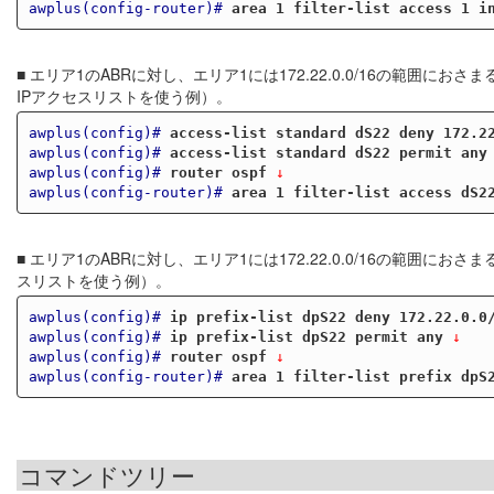
awplus(config-router)#
area 1 filter-list access 1 i
■ エリア1のABRに対し、エリア1には172.22.0.0/16の範囲
IPアクセスリストを使う例）。
awplus(config)#
access-list standard dS22 deny 172.2
awplus(config)#
access-list standard dS22 permit any
awplus(config)#
router ospf
 ↓
awplus(config-router)#
area 1 filter-list access dS2
■ エリア1のABRに対し、エリア1には172.22.0.0/16の範囲
スリストを使う例）。
awplus(config)#
ip prefix-list dpS22 deny 172.22.0.0
awplus(config)#
ip prefix-list dpS22 permit any
 ↓
awplus(config)#
router ospf
 ↓
awplus(config-router)#
area 1 filter-list prefix dpS
コマンドツリー