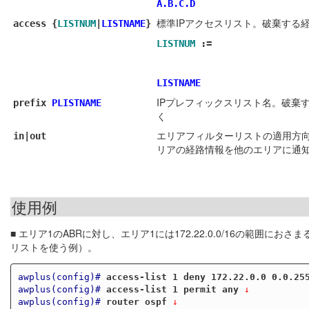
A.B.C.D
標準IPアクセスリスト。破棄する経
access {
LISTNUM
|
LISTNAME
}
LISTNUM
:=
LISTNAME
IPプレフィックスリスト名。破棄す
prefix
PLISTNAME
く
エリアフィルターリストの適用方向
in|out
リアの経路情報を他のエリアに通
使用例
■ エリア1のABRに対し、エリア1には172.22.0.0/16の範囲
リストを使う例）。
awplus(config)#
access-list 1 deny 172.22.0.0 0.0.25
awplus(config)#
access-list 1 permit any
 ↓
awplus(config)#
router ospf
 ↓