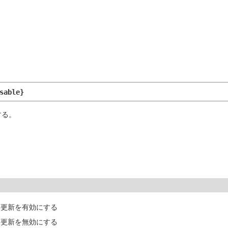
sable}
する。
の更新を有効にする
の更新を無効にする