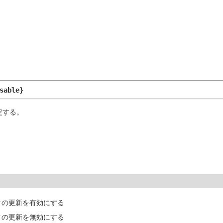
sable}
定する。
ックの更新を有効にする
ックの更新を無効にする