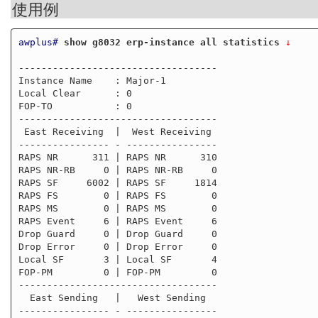
使用例
awplus#
show g8032 erp-instance all statistics
 ↓
-----------------------------------

Instance Name    : Major-1

Local Clear      : 0

FOP-TO           : 0

-----------------------------------

 East Receiving  |  West Receiving

---------------- - ----------------

RAPS NR      311 | RAPS NR      310

RAPS NR-RB     0 | RAPS NR-RB     0

RAPS SF     6002 | RAPS SF     1814

RAPS FS        0 | RAPS FS        0

RAPS MS        0 | RAPS MS        0

RAPS Event     6 | RAPS Event     6

Drop Guard     0 | Drop Guard     0

Drop Error     0 | Drop Error     0

Local SF       3 | Local SF       4

FOP-PM         0 | FOP-PM         0

-----------------------------------

  East Sending   |   West Sending

---------------- - ----------------
