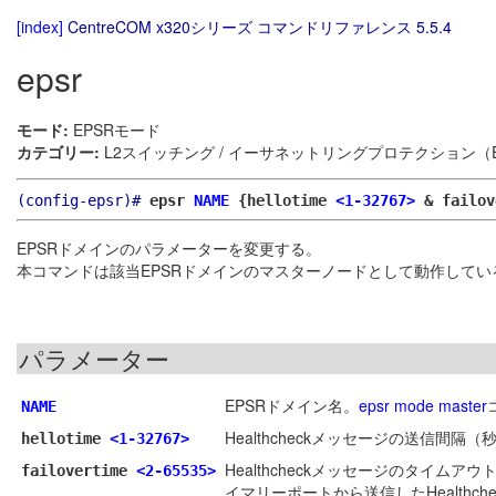
[index]
CentreCOM x320シリーズ コマンドリファレンス 5.5.4
epsr
モード:
EPSRモード
カテゴリー:
L2スイッチング / イーサネットリングプロテクション（E
(config-epsr)#
epsr
NAME
{hellotime
<1-32767>
& failo
EPSRドメインのパラメーターを変更する。
本コマンドは該当EPSRドメインのマスターノードとして動作してい
パラメーター
EPSRドメイン名。
epsr mode master
NAME
Healthcheckメッセージの送信間隔
hellotime
<1-32767>
Healthcheckメッセージのタイムア
failovertime
<2-65535>
イマリーポートから送信したHealth