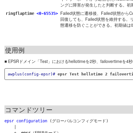
ングに障害が発生したと判断する。初
Failed状態に遷移後、Failed状
ringflaptime
<0-65535>
回復しても、Failed状態を維持す
態遷移を防ぐことができる。初期値は
使用例
■ EPSRドメイン「Test」におけるhellotimeを2秒、failovertime
awplus(config-epsr)#
epsr Test hellotime 2 failovert
コマンドツリー
epsr configuration
 (グローバルコンフィグモード)

    |

    +- 
epsr