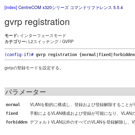
[index]
CentreCOM x320シリーズ コマンドリファレンス 5.5.4
gvrp registration
モード:
インターフェースモード
カテゴリー:
L2スイッチング / GVRP
(config-if)#
gvrp registration {normal|fixed|forbidden
gvrpの登録モードを設定する。
パラメーター
VLANを動的に構成し、登録および登録解除することが
normal
手動によるVLAN構成および登録が可能になり、VLAN
fixed
デフォルトVLAN以外のすべてのVLANを登録解除し、
forbidden