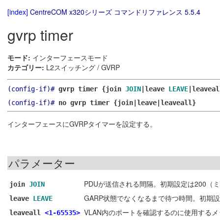
[index]
CentreCOM x320シリーズ コマンドリファレンス 5.5.4
gvrp timer
モード:
インターフェースモード
カテゴリー:
L2スイッチング / GVRP
(config-if)#
gvrp timer {join
JOIN
|leave
LEAVE
|leavea
(config-if)#
no gvrp timer {join|leave|leaveall}
インターフェースにGVRPタイマーを設定する。
パラメーター
PDUが送信される間隔。初期設定は200（
join
JOIN
GARP状態でなくなるまで待つ時間。初期設
leave
LEAVE
VLAN内のポートを確認するのに使用するメ
leaveall
<1-65535>