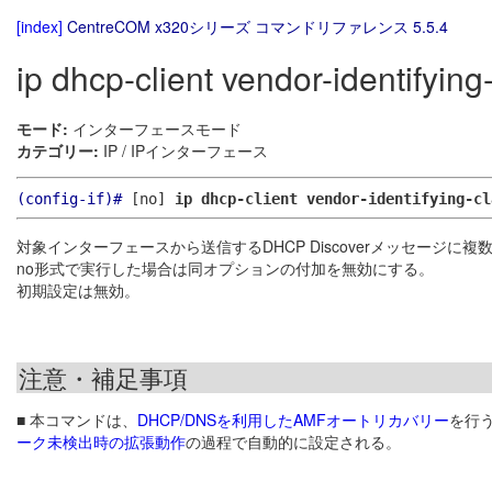
[index]
CentreCOM x320シリーズ コマンドリファレンス 5.5.4
ip dhcp-client vendor-identifying
モード:
インターフェースモード
カテゴリー:
IP / IPインターフェース
(config-if)#
[no]
ip dhcp-client vendor-identifying-cl
対象インターフェースから送信するDHCP Discoverメッセージ
no形式で実行した場合は同オプションの付加を無効にする。
初期設定は無効。
注意・補足事項
■ 本コマンドは、
DHCP/DNSを利用したAMFオートリカバリー
を行
ーク未検出時の拡張動作
の過程で自動的に設定される。