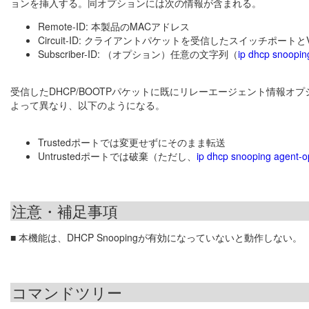
ョンを挿入する。同オプションには次の情報が含まれる。
Remote-ID: 本製品のMACアドレス
Circuit-ID: クライアントパケットを受信したスイッチポートとVL
Subscriber-ID: （オプション）任意の文字列（
ip dhcp snooping
受信したDHCP/BOOTPパケットに既にリレーエージェント情報オプシ
よって異なり、以下のようになる。
Trustedポートでは変更せずにそのまま転送
Untrustedポートでは破棄（ただし、
ip dhcp snooping agent-op
注意・補足事項
■ 本機能は、DHCP Snoopingが有効になっていないと動作しない。
コマンドツリー