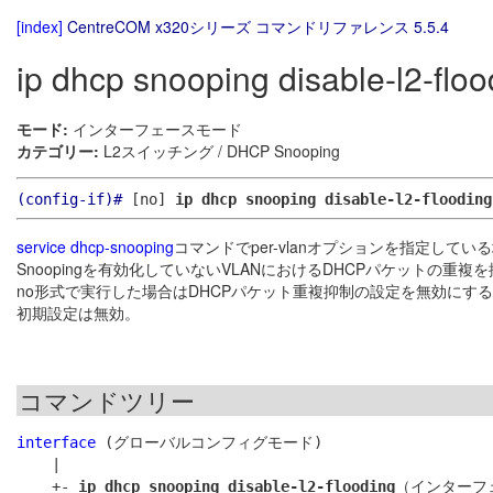
[index]
CentreCOM x320シリーズ コマンドリファレンス 5.5.4
ip dhcp snooping disable-l2-floo
モード:
インターフェースモード
カテゴリー:
L2スイッチング / DHCP Snooping
(config-if)#
[no]
ip dhcp snooping disable-l2-flooding
service dhcp-snooping
コマンドでper-vlanオプションを指定してい
Snoopingを有効化していないVLANにおけるDHCPパケットの重複
no形式で実行した場合はDHCPパケット重複抑制の設定を無効にす
初期設定は無効。
コマンドツリー
interface
 (グローバルコンフィグモード)

    |

    +- 
ip dhcp snooping disable-l2-flooding