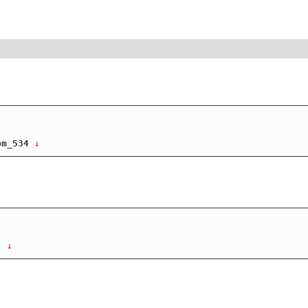
om_534
 ↓
 
 ↓