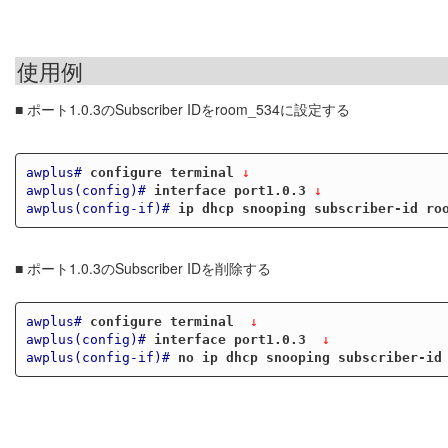
使用例
■ ポート1.0.3のSubscriber IDをroom_534に設定する
awplus#
configure terminal
 ↓
awplus(config)#
interface port1.0.3
 ↓
awplus(config-if)#
ip dhcp snooping subscriber-id ro
■ ポート1.0.3のSubscriber IDを削除する
awplus#
configure terminal 
 ↓
awplus(config)#
interface port1.0.3 
 ↓
awplus(config-if)#
no ip dhcp snooping subscriber-id