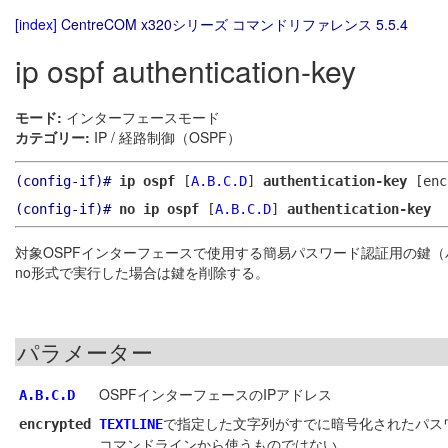
[index]
CentreCOM x320シリーズ コマンドリファレンス 5.5.4
ip ospf authentication-key
モード:
インターフェースモード
カテゴリー:
IP / 経路制御（OSPF）
(config-if)#
ip ospf
[
A.B.C.D
]
authentication-key
[enc
(config-if)#
no ip ospf
[
A.B.C.D
]
authentication-key
対象OSPFインターフェースで使用する簡易パスワード認証用の鍵
no形式で実行した場合は鍵を削除する。
パラメーター
OSPFインターフェースのIPアドレス
A.B.C.D
で指定した文字列がすでに暗号化されたパス
encrypted
TEXTLINE
コマンドラインから使うものではない