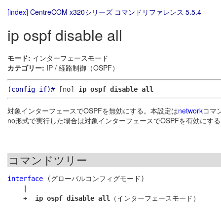
[index]
CentreCOM x320シリーズ コマンドリファレンス 5.5.4
ip ospf disable all
モード:
インターフェースモード
カテゴリー:
IP / 経路制御（OSPF）
(config-if)#
[no]
ip ospf disable all
対象インターフェースでOSPFを無効にする。本設定は
network
コマ
no形式で実行した場合は対象インターフェースでOSPFを有効にする
コマンドツリー
interface
 (グローバルコンフィグモード)

    |

    +- 
ip ospf disable all