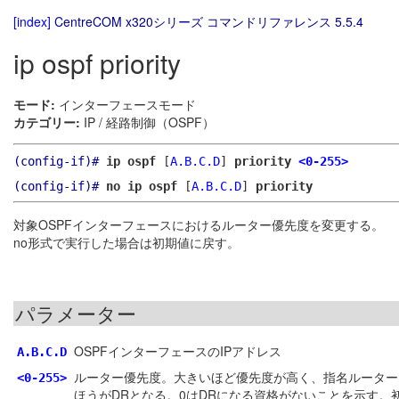
[index]
CentreCOM x320シリーズ コマンドリファレンス 5.5.4
ip ospf priority
モード:
インターフェースモード
カテゴリー:
IP / 経路制御（OSPF）
(config-if)#
ip ospf
[
A.B.C.D
]
priority
<0-255>
(config-if)#
no ip ospf
[
A.B.C.D
]
priority
対象OSPFインターフェースにおけるルーター優先度を変更する。
no形式で実行した場合は初期値に戻す。
パラメーター
OSPFインターフェースのIPアドレス
A.B.C.D
ルーター優先度。大きいほど優先度が高く、指名ルーター
<0-255>
ほうがDRとなる。0はDRになる資格がないことを示す。