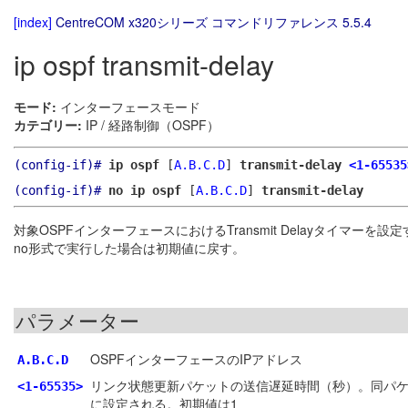
[index]
CentreCOM x320シリーズ コマンドリファレンス 5.5.4
ip ospf transmit-delay
モード:
インターフェースモード
カテゴリー:
IP / 経路制御（OSPF）
(config-if)#
ip ospf
[
A.B.C.D
]
transmit-delay
<1-65535
(config-if)#
no ip ospf
[
A.B.C.D
]
transmit-delay
対象OSPFインターフェースにおけるTransmit Delayタイマーを設
no形式で実行した場合は初期値に戻す。
パラメーター
OSPFインターフェースのIPアドレス
A.B.C.D
リンク状態更新パケットの送信遅延時間（秒）。同パケッ
<1-65535>
に設定される。初期値は1