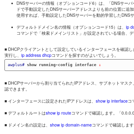
DNSサーバーの情報（オプションコード6）は、「DNSサー
ドで手動設定したDNSサーバーアドレスよりも前の位置に追
使用すれば、手動設定したDNSサーバーを動的学習したDNS
デフォルトドメイン名の情報（オプションコード15）は、
ip 
コマンドで「検索ドメインリスト」が設定されている場合、デ
■ DHCPクライアントとして設定しているインターフェースを確認
実行し、
ip address dhcp
コマンドを探すのがよいでしょう。
awplus#
show running-config interface
 ↓
■ DHCPサーバーから割り当てられたIPアドレス、サブネットマス
認できます。
■ インターフェースに設定されたIPアドレスは、
show ip interface
コ
■ デフォルトルートは
show ip route
コマンドで確認します。「0.0.0
■ ドメイン名の設定は、
show ip domain-name
コマンドで確認します