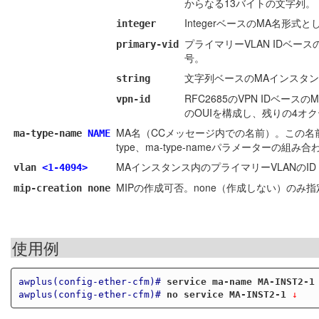
からなる13バイトの文字列。
IntegerベースのMA名形式とし
integer
プライマリーVLAN IDベース
primary-vid
号。
文字列ベースのMAインスタンス名
string
RFC2685のVPN IDベー
vpn-id
のOUIを構成し、残りの4オク
MA名（CCメッセージ内での名前）。この名前
ma-type-name
NAME
type、ma-type-nameパラメーターの
MAインスタンス内のプライマリーVLANのID
vlan
<1-4094>
MIPの作成可否。none（作成しない）のみ指
mip-creation none
使用例
awplus(config-ether-cfm)#
service ma-name MA-INST2-1
awplus(config-ether-cfm)#
no service MA-INST2-1
 ↓